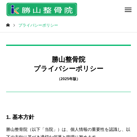
プライバシーポリシー
勝山整骨院
プライバシーポリシー
脱毛＆フェイシャル
中川式スト
スタッフ
ケガ
（2025年版）
当院にきていた研修生の２
雪かきで起こるぎっく
人が3月1日 国家試験に臨
腰・背中・首・足の痛
ラジオ波温熱療法
骨折治
みます！
は？
1. 基本方針
勝山整骨院（以下「当院」）は、個人情報の重要性を認識し、以