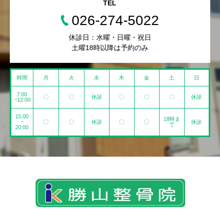
TEL
026-274-5022
休診日：水曜・日曜・祝日
土曜18時以降は予約のみ
時間
月
火
水
木
金
土
日
7:00
〇
〇
休診
〇
〇
〇
休診
~12:00
15:00
18時ま
~
〇
〇
休診
〇
〇
休診
で
20:00