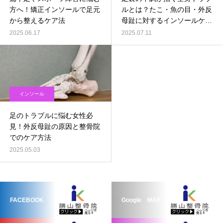
方へ！矯正インソールで足元
ルとは？たこ・魚の目・外反
から整えるケア法
母趾に対するインソールケア
のススメ
2025.06.17
2025.07.11
インソール
足のトラブルに悩む女性必
見！外反母趾の原因と整骨院
でのケア方法
2025.05.03
FACEBOOK
Google MAP