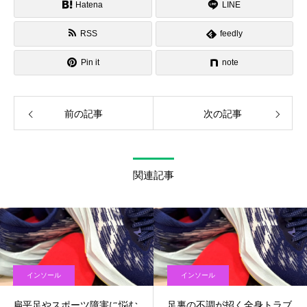
Hatena
LINE
RSS
feedly
Pin it
note
前の記事
次の記事
関連記事
インソール
インソール
扁平足やスポーツ障害に悩む
足裏の不調が招く全身トラブ