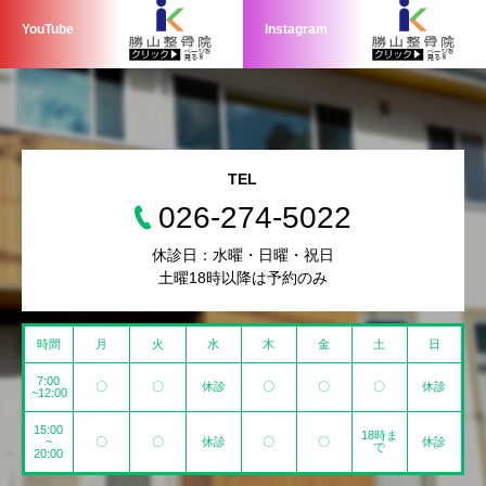
YouTube
Instagram
TEL
026-274-5022
休診日：水曜・日曜・祝日
土曜18時以降は予約のみ
時間
月
火
水
木
金
土
日
7:00
〇
〇
休診
〇
〇
〇
休診
~12:00
15:00
18時ま
~
〇
〇
休診
〇
〇
休診
で
20:00