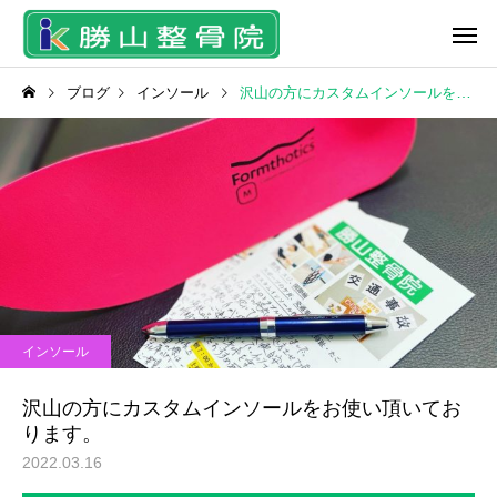
ブログ
インソール
沢山の方にカスタムインソールをお使い頂いております。
脱毛＆フェイシャル
中川式スト
スタッフ
ケガ
当院にきていた研修生の２
雪かきで起こるぎっく
インソール
人が3月1日 国家試験に臨
腰・背中・首・足の痛
ラジオ波温熱療法
骨折治
みます！
は？
沢山の方にカスタムインソールをお使い頂いてお
ります。
2022.03.16