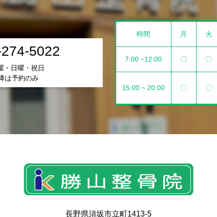
時間
月
火
-274-5022
7:00 ~12:00
〇
〇
曜・日曜・祝日
以降は予約のみ
15:00 ~ 20:00
〇
〇
長野県須坂市立町1413-5