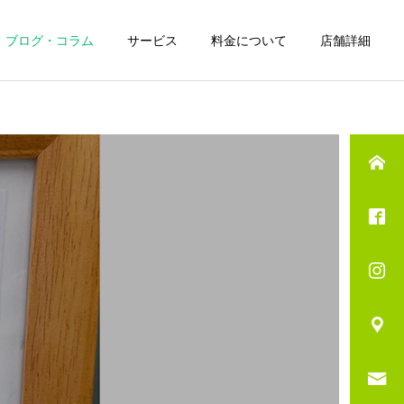
ブログ・コラム
サービス
料金について
店舗詳細
詳細を見る
ジ
筋膜リリース
スポーツ
治療
ランナー膝（腸脛靱帯炎）
足の指の付け根が痛い…モ
とは？原因とセルフケア・
ートン病の原因と整骨院で
ル
テーピング
勝山整骨院のサポート
のケア法