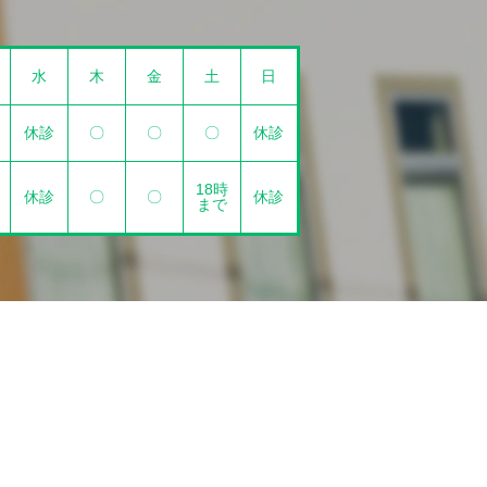
水
木
金
土
日
休診
〇
〇
〇
休診
18時
休診
〇
〇
休診
まで