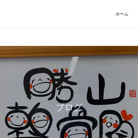
ホーム
中川式ストレッチ
ハイボルテー
ケガ
スタッフ
雪かきで起こるぎっくり
新年明けましておめでとう
腰・背中・首・足の痛みと
ございます
ブログ
骨折治療
医療用インソー
は？