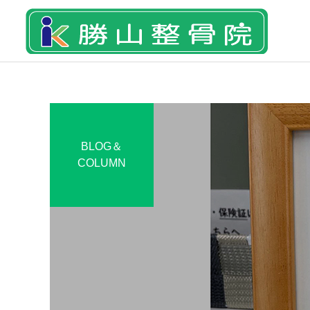
BLOG＆
脱毛＆フェイシャル
COLUMN
筋膜リリース
スタッフ
腱板断裂による肩の痛みと
当院にきていた研修生の２
ケア｜中高年に多い原因と
人が3月1日 国家試験に臨
ラジオ波温熱療法
対処法
みます！