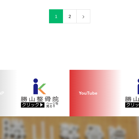
1
2
AP
YouTube