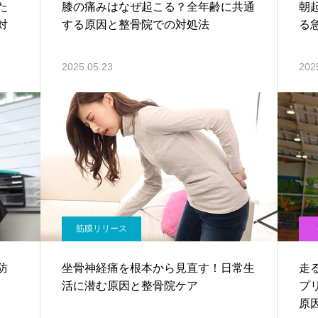
た
膝の痛みはなぜ起こる？全年齢に共通
朝
対
する原因と整骨院での対処法
る
2025.05.23
202
筋膜リリース
防
坐骨神経痛を根本から見直す！日常生
走
活に潜む原因と整骨院ケア
プ
原