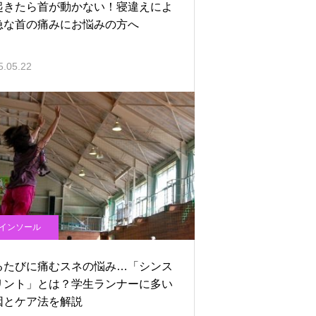
起きたら首が動かない！寝違えによ
急な首の痛みにお悩みの方へ
5.05.22
インソール
るたびに痛むスネの悩み…「シンス
リント」とは？学生ランナーに多い
因とケア法を解説