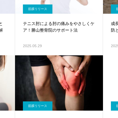
筋膜リリース
と
テニス肘による肘の痛みをやさしくケ
成
解
ア！勝山整骨院のサポート法
防
2025.05.29
202
筋膜リリース