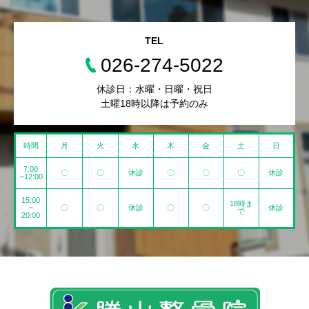
TEL
026-274-5022
休診日：水曜・日曜・祝日
土曜18時以降は予約のみ
時間
月
火
水
木
金
土
日
7:00
〇
〇
休診
〇
〇
〇
休診
~12:00
15:00
18時ま
~
〇
〇
休診
〇
〇
休診
で
20:00