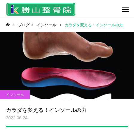
ブログ
インソール
カラダを変える！インソールの力
脱毛＆フェイシャル
中川式スト
スタッフ
ケガ
当院にきていた研修生の２
雪かきで起こるぎっく
インソール
人が3月1日 国家試験に臨
腰・背中・首・足の痛
ラジオ波温熱療法
骨折治
みます！
は？
カラダを変える！インソールの力
2022.06.24