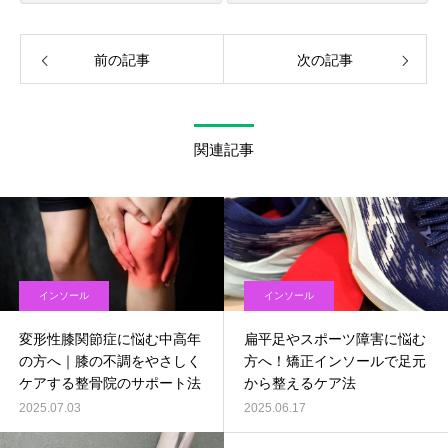
前の記事
次の記事
関連記事
インソール
インソール
変形性膝関節症に悩む中高年
扁平足やスポーツ障害に悩む
の方へ｜膝の不調をやさしく
方へ！矯正インソールで足元
ケアする整骨院のサポート法
から整えるケア法
2025.07.03
2025.06.17